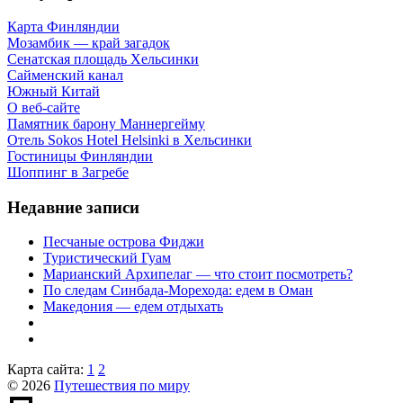
Карта Финляндии
Мозамбик — край загадок
Сенатская площадь Хельсинки
Сайменский канал
Южный Китай
О веб-сайте
Памятник барону Маннергейму
Отель Sokos Hotel Helsinki в Хельсинки
Гостиницы Финляндии
Шоппинг в Загребе
Недавние записи
Песчаные острова Фиджи
Туристический Гуам
Марианский Архипелаг — что стоит посмотреть?
По следам Синбада-Морехода: едем в Оман
Македония — едем отдыхать
Карта сайта:
1
2
© 2026
Путешествия по миру