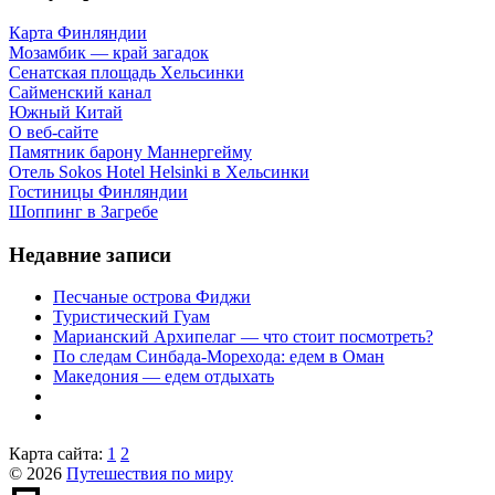
Карта Финляндии
Мозамбик — край загадок
Сенатская площадь Хельсинки
Сайменский канал
Южный Китай
О веб-сайте
Памятник барону Маннергейму
Отель Sokos Hotel Helsinki в Хельсинки
Гостиницы Финляндии
Шоппинг в Загребе
Недавние записи
Песчаные острова Фиджи
Туристический Гуам
Марианский Архипелаг — что стоит посмотреть?
По следам Синбада-Морехода: едем в Оман
Македония — едем отдыхать
Карта сайта:
1
2
© 2026
Путешествия по миру