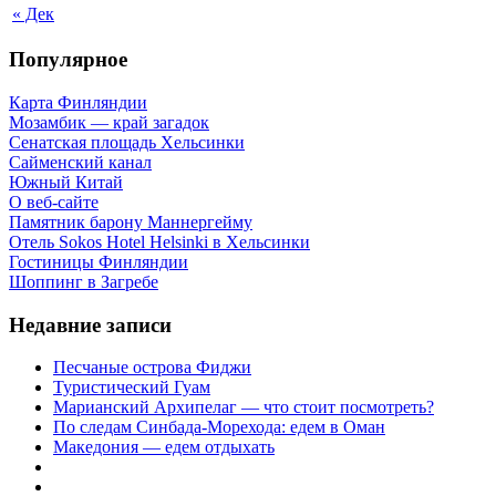
« Дек
Популярное
Карта Финляндии
Мозамбик — край загадок
Сенатская площадь Хельсинки
Сайменский канал
Южный Китай
О веб-сайте
Памятник барону Маннергейму
Отель Sokos Hotel Helsinki в Хельсинки
Гостиницы Финляндии
Шоппинг в Загребе
Недавние записи
Песчаные острова Фиджи
Туристический Гуам
Марианский Архипелаг — что стоит посмотреть?
По следам Синбада-Морехода: едем в Оман
Македония — едем отдыхать