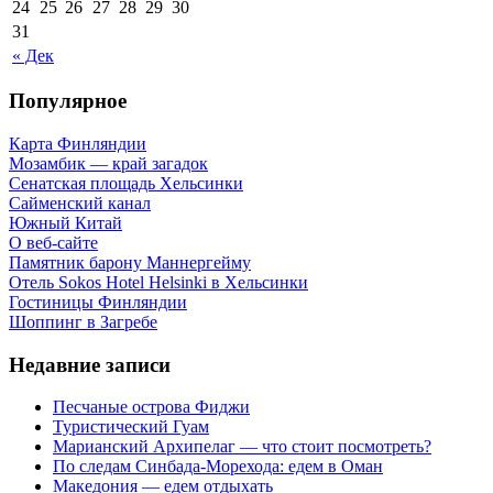
24
25
26
27
28
29
30
31
« Дек
Популярное
Карта Финляндии
Мозамбик — край загадок
Сенатская площадь Хельсинки
Сайменский канал
Южный Китай
О веб-сайте
Памятник барону Маннергейму
Отель Sokos Hotel Helsinki в Хельсинки
Гостиницы Финляндии
Шоппинг в Загребе
Недавние записи
Песчаные острова Фиджи
Туристический Гуам
Марианский Архипелаг — что стоит посмотреть?
По следам Синбада-Морехода: едем в Оман
Македония — едем отдыхать