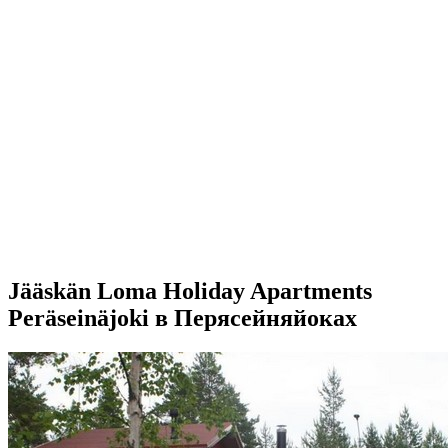
Jääskän Loma Holiday Apartments
Peräseinäjoki в Перясейняйоках