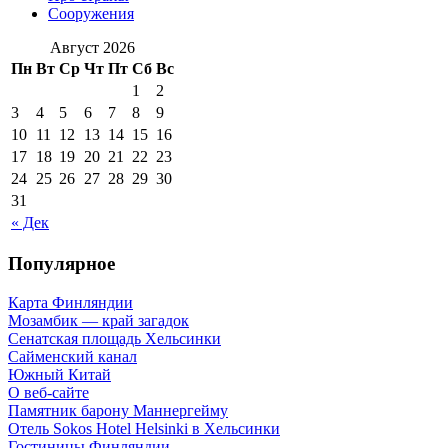
Сооружения
Август 2026
Пн
Вт
Ср
Чт
Пт
Сб
Вс
1
2
3
4
5
6
7
8
9
10
11
12
13
14
15
16
17
18
19
20
21
22
23
24
25
26
27
28
29
30
31
« Дек
Популярное
Карта Финляндии
Мозамбик — край загадок
Сенатская площадь Хельсинки
Сайменский канал
Южный Китай
О веб-сайте
Памятник барону Маннергейму
Отель Sokos Hotel Helsinki в Хельсинки
Гостиницы Финляндии