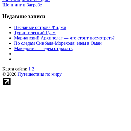
Шоппинг в Загребе
Недавние записи
Песчаные острова Фиджи
Туристический Гуам
Марианский Архипелаг — что стоит посмотреть?
По следам Синбада-Морехода: едем в Оман
Македония — едем отдыхать
Карта сайта:
1
2
© 2026
Путешествия по миру