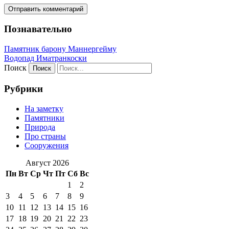
Познавательно
Памятник барону Маннергейму
Водопад Иматранкоски
Поиск
Рубрики
На заметку
Памятники
Природа
Про страны
Сооружения
Август 2026
Пн
Вт
Ср
Чт
Пт
Сб
Вс
1
2
3
4
5
6
7
8
9
10
11
12
13
14
15
16
17
18
19
20
21
22
23