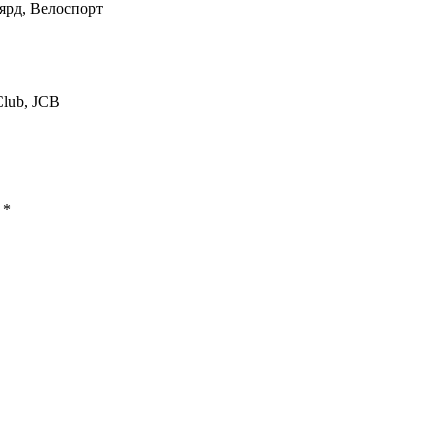
ьярд, Велоспорт
Club, JCB
ы
*