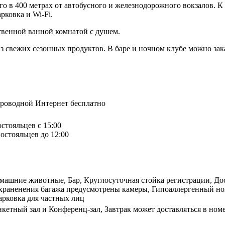
сего в 400 метрах от автобусного и железнодорожного вокзалов. 
рковка и Wi-Fi.
ственной ванной комнатой с душем.
из свежих сезонных продуктов. В баре и ночном клубе можно зака
спроводной Интернет бесплатно
остояльцев с 15:00
остояльцев до 12:00
машние животные, Бар, Круглосуточная стойка регистрации, Дос
 храненения багажа предусмотрены камеры, Гипоаллергенный ном
арковка для частных лиц
нкетный зал и Конференц-зал, Завтрак может доставляться в ном