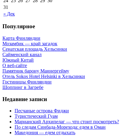
24
25
26
27
28
29
30
31
« Дек
Популярное
Карта Финляндии
Мозамбик — край загадок
Сенатская площадь Хельсинки
Сайменский канал
Южный Китай
О веб-сайте
Памятник барону Маннергейму
Отель Sokos Hotel Helsinki в Хельсинки
Гостиницы Финляндии
Шоппинг в Загребе
Недавние записи
Песчаные острова Фиджи
Туристический Гуам
Марианский Архипелаг — что стоит посмотреть?
По следам Синбада-Морехода: едем в Оман
Македония — едем отдыхать