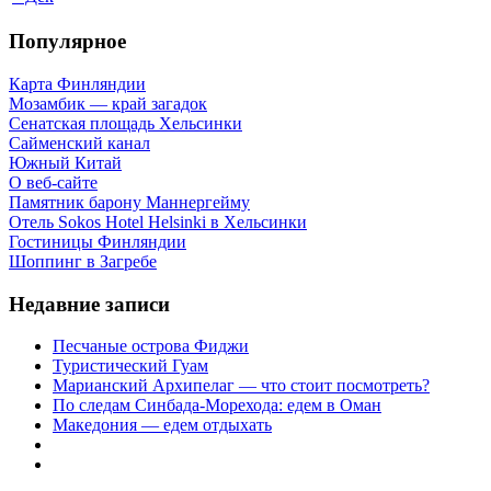
Популярное
Карта Финляндии
Мозамбик — край загадок
Сенатская площадь Хельсинки
Сайменский канал
Южный Китай
О веб-сайте
Памятник барону Маннергейму
Отель Sokos Hotel Helsinki в Хельсинки
Гостиницы Финляндии
Шоппинг в Загребе
Недавние записи
Песчаные острова Фиджи
Туристический Гуам
Марианский Архипелаг — что стоит посмотреть?
По следам Синбада-Морехода: едем в Оман
Македония — едем отдыхать