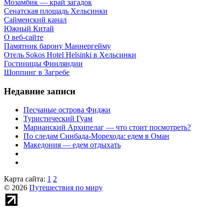
Мозамбик — край загадок
Сенатская площадь Хельсинки
Сайменский канал
Южный Китай
О веб-сайте
Памятник барону Маннергейму
Отель Sokos Hotel Helsinki в Хельсинки
Гостиницы Финляндии
Шоппинг в Загребе
Недавние записи
Песчаные острова Фиджи
Туристический Гуам
Марианский Архипелаг — что стоит посмотреть?
По следам Синбада-Морехода: едем в Оман
Македония — едем отдыхать
Карта сайта:
1
2
© 2026
Путешествия по миру