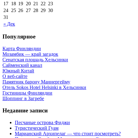
17
18
19
20
21
22
23
24
25
26
27
28
29
30
31
« Дек
Популярное
Карта Финляндии
Мозамбик — край загадок
Сенатская площадь Хельсинки
Сайменский канал
Южный Китай
О веб-сайте
Памятник барону Маннергейму
Отель Sokos Hotel Helsinki в Хельсинки
Гостиницы Финляндии
Шоппинг в Загребе
Недавние записи
Песчаные острова Фиджи
Туристический Гуам
Марианский Архипелаг — что стоит посмотреть?