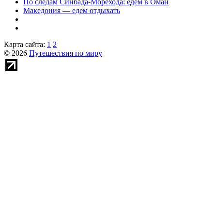
По следам Синбада-Морехода: едем в Оман
Македония — едем отдыхать
Карта сайта:
1
2
© 2026
Путешествия по миру