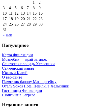
1
2
3
4
5
6
7
8
9
10
11
12
13
14
15
16
17
18
19
20
21
22
23
24
25
26
27
28
29
30
31
« Дек
Популярное
Карта Финляндии
Мозамбик — край загадок
Сенатская площадь Хельсинки
Сайменский канал
Южный Китай
О веб-сайте
Памятник барону Маннергейму
Отель Sokos Hotel Helsinki в Хельсинки
Гостиницы Финляндии
Шоппинг в Загребе
Недавние записи