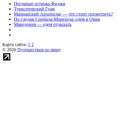
Песчаные острова Фиджи
Туристический Гуам
Марианский Архипелаг — что стоит посмотреть?
По следам Синбада-Морехода: едем в Оман
Македония — едем отдыхать
Карта сайта:
1
2
© 2026
Путешествия по миру