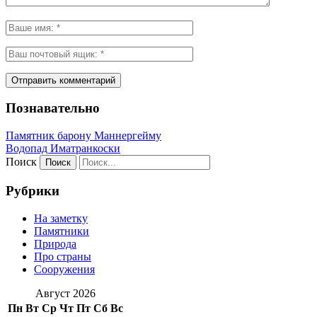
Познавательно
Памятник барону Маннергейму
Водопад Иматранкоски
Поиск
Рубрики
На заметку
Памятники
Природа
Про страны
Сооружения
Август 2026
Пн
Вт
Ср
Чт
Пт
Сб
Вс