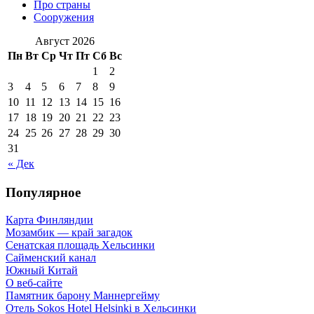
Про страны
Сооружения
Август 2026
Пн
Вт
Ср
Чт
Пт
Сб
Вс
1
2
3
4
5
6
7
8
9
10
11
12
13
14
15
16
17
18
19
20
21
22
23
24
25
26
27
28
29
30
31
« Дек
Популярное
Карта Финляндии
Мозамбик — край загадок
Сенатская площадь Хельсинки
Сайменский канал
Южный Китай
О веб-сайте
Памятник барону Маннергейму
Отель Sokos Hotel Helsinki в Хельсинки