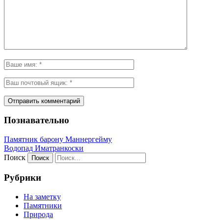
Познавательно
Памятник барону Маннергейму
Водопад Иматранкоски
Поиск
Рубрики
На заметку
Памятники
Природа