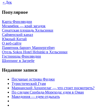
« Дек
Популярное
Карта Финляндии
Мозамбик — край загадок
Сенатская площадь Хельсинки
Сайменский канал
Южный Китай
О веб-сайте
Памятник барону Маннергейму
Отель Sokos Hotel Helsinki в Хельсинки
Гостиницы Финляндии
Шоппинг в Загребе
Недавние записи
Песчаные острова Фиджи
Туристический Гуам
Марианский Архипелаг — что стоит посмотреть?
По следам Синбада-Морехода: едем в Оман
Македония — едем отдыхать