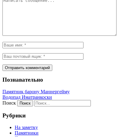
Познавательно
Памятник барону Маннергейму
Водопад Иматранкоски
Поиск
Рубрики
На заметку
Памятники