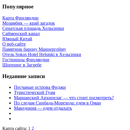
Популярное
Карта Финляндии
Мозамбик — край загадок
Сенатская площадь Хельсинки
Сайменский канал
Южный Китай
О веб-сайте
Памятник барону Маннергейму
Отель Sokos Hotel Helsinki в Хельсинки
Гостиницы Финляндии
Шоппинг в Загребе
Недавние записи
Песчаные острова Фиджи
Туристический Гуам
Марианский Архипелаг — что стоит посмотреть?
По следам Синбада-Морехода: едем в Оман
Македония — едем отдыхать
Карта сайта:
1
2