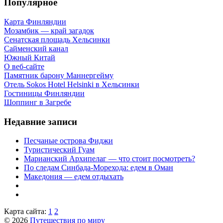
Популярное
Карта Финляндии
Мозамбик — край загадок
Сенатская площадь Хельсинки
Сайменский канал
Южный Китай
О веб-сайте
Памятник барону Маннергейму
Отель Sokos Hotel Helsinki в Хельсинки
Гостиницы Финляндии
Шоппинг в Загребе
Недавние записи
Песчаные острова Фиджи
Туристический Гуам
Марианский Архипелаг — что стоит посмотреть?
По следам Синбада-Морехода: едем в Оман
Македония — едем отдыхать
Карта сайта:
1
2
© 2026
Путешествия по миру