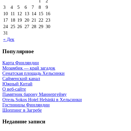
1
2
3
4
5
6
7
8
9
10
11
12
13
14
15
16
17
18
19
20
21
22
23
24
25
26
27
28
29
30
31
« Дек
Популярное
Карта Финляндии
Мозамбик — край загадок
Сенатская площадь Хельсинки
Сайменский канал
Южный Китай
О веб-сайте
Памятник барону Маннергейму
Отель Sokos Hotel Helsinki в Хельсинки
Гостиницы Финляндии
Шоппинг в Загребе
Недавние записи