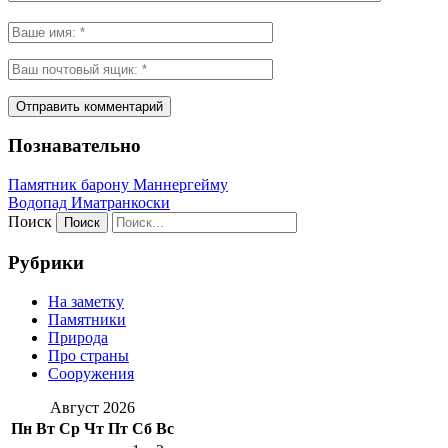
Познавательно
Памятник барону Маннергейму
Водопад Иматранкоски
Поиск
Рубрики
На заметку
Памятники
Природа
Про страны
Сооружения
Август 2026
Пн
Вт
Ср
Чт
Пт
Сб
Вс