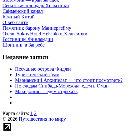
Сенатская площадь Хельсинки
Сайменский канал
Южный Китай
О веб-сайте
Памятник барону Маннергейму
Отель Sokos Hotel Helsinki в Хельсинки
Гостиницы Финляндии
Шоппинг в Загребе
Недавние записи
Песчаные острова Фиджи
Туристический Гуам
Марианский Архипелаг — что стоит посмотреть?
По следам Синбада-Морехода: едем в Оман
Македония — едем отдыхать
Карта сайта:
1
2
© 2026
Путешествия по миру