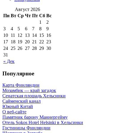
Август 2026
Пн
Вт
Ср
Чт
Пт
Сб
Вс
1
2
3
4
5
6
7
8
9
10
11
12
13
14
15
16
17
18
19
20
21
22
23
24
25
26
27
28
29
30
31
« Дек
Популярное
Карта Финляндии
Мозамбик — край загадок
Сенатская площадь Хельсинки
Сайменский канал
Южный Китай
О веб-сайте
Памятник барону Маннергейму
Отель Sokos Hotel Helsinki в Хельсинки
Гостиницы Финляндии