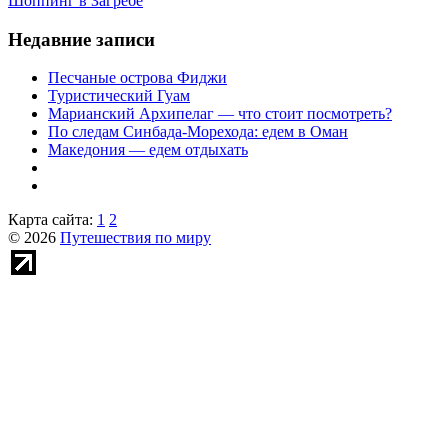
Шоппинг в Загребе
Недавние записи
Песчаные острова Фиджи
Туристический Гуам
Марианский Архипелаг — что стоит посмотреть?
По следам Синбада-Морехода: едем в Оман
Македония — едем отдыхать
Карта сайта:
1
2
© 2026
Путешествия по миру