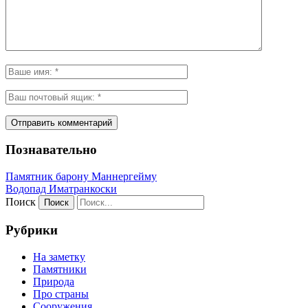
Познавательно
Памятник барону Маннергейму
Водопад Иматранкоски
Поиск
Рубрики
На заметку
Памятники
Природа
Про страны
Сооружения