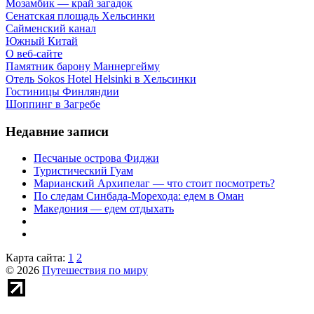
Мозамбик — край загадок
Сенатская площадь Хельсинки
Сайменский канал
Южный Китай
О веб-сайте
Памятник барону Маннергейму
Отель Sokos Hotel Helsinki в Хельсинки
Гостиницы Финляндии
Шоппинг в Загребе
Недавние записи
Песчаные острова Фиджи
Туристический Гуам
Марианский Архипелаг — что стоит посмотреть?
По следам Синбада-Морехода: едем в Оман
Македония — едем отдыхать
Карта сайта:
1
2
© 2026
Путешествия по миру