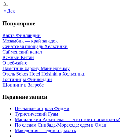
31
« Дек
Популярное
Карта Финляндии
Мозамбик — край загадок
Сенатская площадь Хельсинки
Сайменский канал
Южный Китай
О веб-сайте
Памятник барону Маннергейму
Отель Sokos Hotel Helsinki в Хельсинки
Гостиницы Финляндии
Шоппинг в Загребе
Недавние записи
Песчаные острова Фиджи
Туристический Гуам
Марианский Архипелаг — что стоит посмотреть?
По следам Синбада-Морехода: едем в Оман
Македония — едем отдыхать