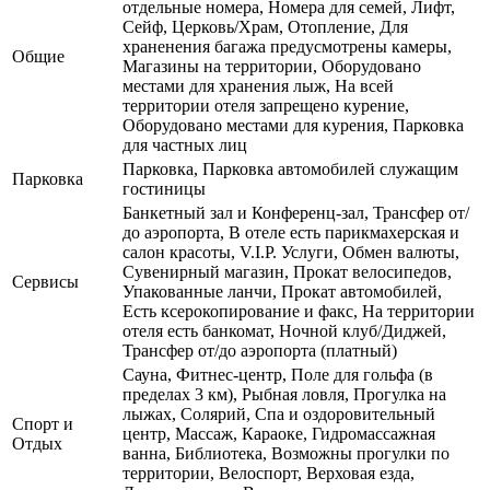
отдельные номера, Номера для семей, Лифт,
Сейф, Церковь/Храм, Отопление, Для
храненения багажа предусмотрены камеры,
Общие
Магазины на территории, Оборудовано
местами для хранения лыж, На всей
территории отеля запрещено курение,
Оборудовано местами для курения, Парковка
для частных лиц
Парковка, Парковка автомобилей служащим
Парковка
гостиницы
Банкетный зал и Конференц-зал, Трансфер от/
до аэропорта, В отеле есть парикмахерская и
салон красоты, V.I.P. Услуги, Обмен валюты,
Сувенирный магазин, Прокат велосипедов,
Сервисы
Упакованные ланчи, Прокат автомобилей,
Есть ксерокопирование и факс, На территории
отеля есть банкомат, Ночной клуб/Диджей,
Трансфер от/до аэропорта (платный)
Сауна, Фитнес-центр, Поле для гольфа (в
пределах 3 км), Рыбная ловля, Прогулка на
лыжах, Солярий, Спа и оздоровительный
Спорт и
центр, Массаж, Караоке, Гидромассажная
Отдых
ванна, Библиотека, Возможны прогулки по
территории, Велоспорт, Верховая езда,