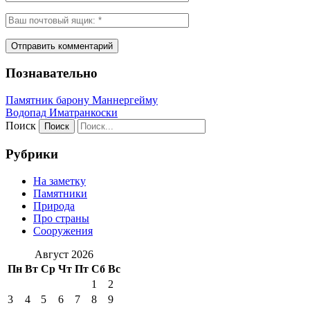
Познавательно
Памятник барону Маннергейму
Водопад Иматранкоски
Поиск
Рубрики
На заметку
Памятники
Природа
Про страны
Сооружения
Август 2026
Пн
Вт
Ср
Чт
Пт
Сб
Вс
1
2
3
4
5
6
7
8
9