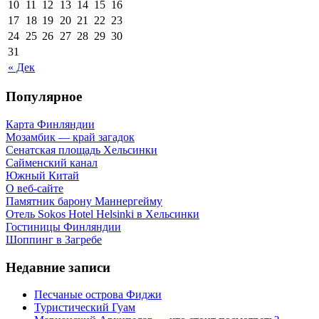
10
11
12
13
14
15
16
17
18
19
20
21
22
23
24
25
26
27
28
29
30
31
« Дек
Популярное
Карта Финляндии
Мозамбик — край загадок
Сенатская площадь Хельсинки
Сайменский канал
Южный Китай
О веб-сайте
Памятник барону Маннергейму
Отель Sokos Hotel Helsinki в Хельсинки
Гостиницы Финляндии
Шоппинг в Загребе
Недавние записи
Песчаные острова Фиджи
Туристический Гуам