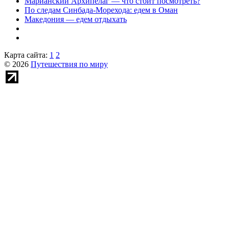
Марианский Архипелаг — что стоит посмотреть?
По следам Синбада-Морехода: едем в Оман
Македония — едем отдыхать
Карта сайта:
1
2
© 2026
Путешествия по миру