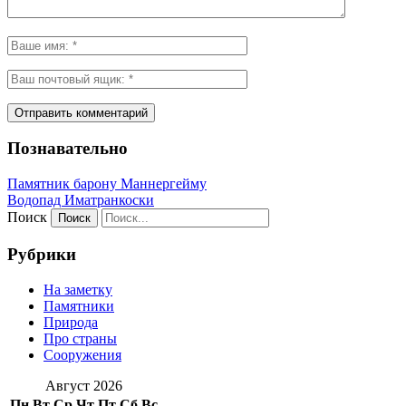
Познавательно
Памятник барону Маннергейму
Водопад Иматранкоски
Поиск
Рубрики
На заметку
Памятники
Природа
Про страны
Сооружения
Август 2026
Пн
Вт
Ср
Чт
Пт
Сб
Вс