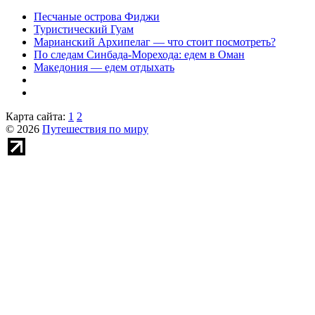
Песчаные острова Фиджи
Туристический Гуам
Марианский Архипелаг — что стоит посмотреть?
По следам Синбада-Морехода: едем в Оман
Македония — едем отдыхать
Карта сайта:
1
2
© 2026
Путешествия по миру