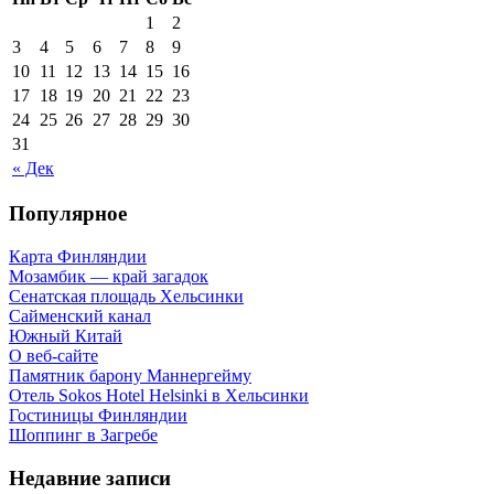
1
2
3
4
5
6
7
8
9
10
11
12
13
14
15
16
17
18
19
20
21
22
23
24
25
26
27
28
29
30
31
« Дек
Популярное
Карта Финляндии
Мозамбик — край загадок
Сенатская площадь Хельсинки
Сайменский канал
Южный Китай
О веб-сайте
Памятник барону Маннергейму
Отель Sokos Hotel Helsinki в Хельсинки
Гостиницы Финляндии
Шоппинг в Загребе
Недавние записи