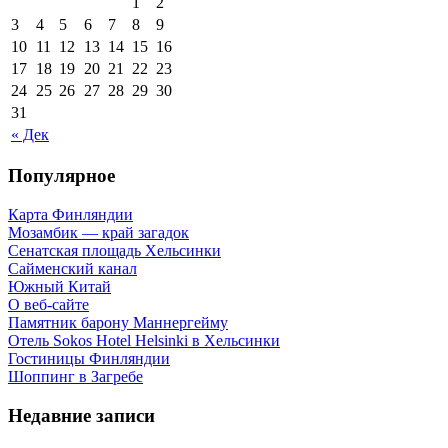
1
2
3
4
5
6
7
8
9
10
11
12
13
14
15
16
17
18
19
20
21
22
23
24
25
26
27
28
29
30
31
« Дек
Популярное
Карта Финляндии
Мозамбик — край загадок
Сенатская площадь Хельсинки
Сайменский канал
Южный Китай
О веб-сайте
Памятник барону Маннергейму
Отель Sokos Hotel Helsinki в Хельсинки
Гостиницы Финляндии
Шоппинг в Загребе
Недавние записи