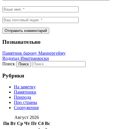
Познавательно
Памятник барону Маннергейму
Водопад Иматранкоски
Поиск
Рубрики
На заметку
Памятники
Природа
Про страны
Сооружения
Август 2026
Пн
Вт
Ср
Чт
Пт
Сб
Вс