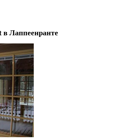
t в Лаппеенранте