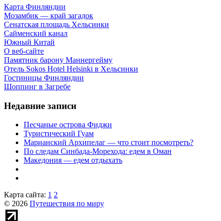
Карта Финляндии
Мозамбик — край загадок
Сенатская площадь Хельсинки
Сайменский канал
Южный Китай
О веб-сайте
Памятник барону Маннергейму
Отель Sokos Hotel Helsinki в Хельсинки
Гостиницы Финляндии
Шоппинг в Загребе
Недавние записи
Песчаные острова Фиджи
Туристический Гуам
Марианский Архипелаг — что стоит посмотреть?
По следам Синбада-Морехода: едем в Оман
Македония — едем отдыхать
Карта сайта:
1
2
© 2026
Путешествия по миру