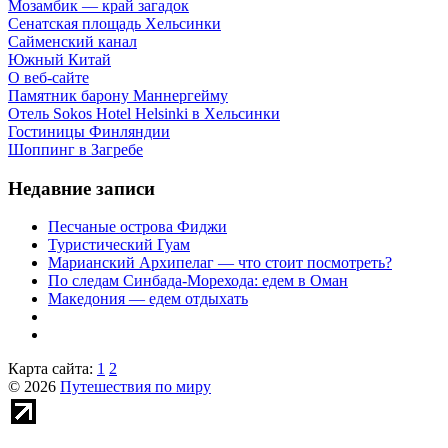
Мозамбик — край загадок
Сенатская площадь Хельсинки
Сайменский канал
Южный Китай
О веб-сайте
Памятник барону Маннергейму
Отель Sokos Hotel Helsinki в Хельсинки
Гостиницы Финляндии
Шоппинг в Загребе
Недавние записи
Песчаные острова Фиджи
Туристический Гуам
Марианский Архипелаг — что стоит посмотреть?
По следам Синбада-Морехода: едем в Оман
Македония — едем отдыхать
Карта сайта:
1
2
© 2026
Путешествия по миру