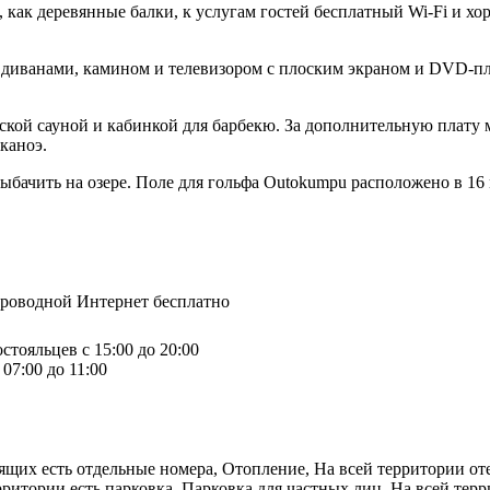
 как деревянные балки, к услугам гостей бесплатный Wi-Fi и х
т диванами, камином и телевизором с плоским экраном и DVD-пл
еской сауной и кабинкой для барбекю. За дополнительную плату
каноэ.
рыбачить на озере. Поле для гольфа Outokumpu расположено в 16
спроводной Интернет бесплатно
стояльцев с 15:00 до 20:00
07:00 до 11:00
рящих есть отдельные номера, Отопление, На всей территории о
рритории есть парковка, Парковка для частных лиц, На всей терр