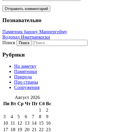
Познавательно
Памятник барону Маннергейму
Водопад Иматранкоски
Поиск
Рубрики
На заметку
Памятники
Природа
Про страны
Сооружения
Август 2026
Пн
Вт
Ср
Чт
Пт
Сб
Вс
1
2
3
4
5
6
7
8
9
10
11
12
13
14
15
16
17
18
19
20
21
22
23