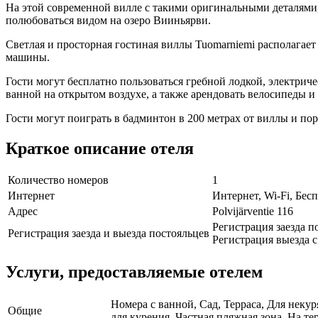
На этой современной вилле с такими оригинальными деталями,
полюбоваться видом на озеро Вииньярви.
Светлая и просторная гостиная виллы Tuomarniemi располагае
машины.
Гости могут бесплатно пользоваться гребной лодкой, электрич
ванной на открытом воздухе, а также арендовать велосипеды и 
Гости могут поиграть в бадминтон в 200 метрах от виллы и по
Краткое описание отеля
Количество номеров
1
Интернет
Интернет, Wi-Fi, Бе
Адрес
Polvijärventie 116
Регистрация заезда по
Регистрация заезда и выезда постояльцев
Регистрация выезда с 
Услуги, предоставляемые отелем
Номера с ванной, Сад, Терраса, Для неку
Общие
для курения, Частная пляжная зона, На те