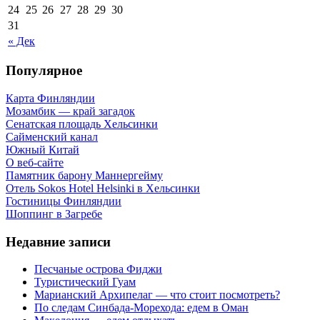
24
25
26
27
28
29
30
31
« Дек
Популярное
Карта Финляндии
Мозамбик — край загадок
Сенатская площадь Хельсинки
Сайменский канал
Южный Китай
О веб-сайте
Памятник барону Маннергейму
Отель Sokos Hotel Helsinki в Хельсинки
Гостиницы Финляндии
Шоппинг в Загребе
Недавние записи
Песчаные острова Фиджи
Туристический Гуам
Марианский Архипелаг — что стоит посмотреть?
По следам Синбада-Морехода: едем в Оман