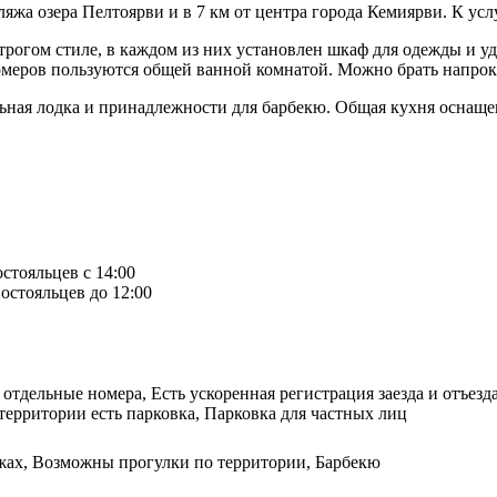
ляжа озера Пелтоярви и в 7 км от центра города Кемиярви. К ус
строгом стиле, в каждом из них установлен шкаф для одежды и у
номеров пользуются общей ванной комнатой. Можно брать напро
ельная лодка и принадлежности для барбекю. Общая кухня оснащ
остояльцев с 14:00
остояльцев до 12:00
отдельные номера, Есть ускоренная регистрация заезда и отъезд
территории есть парковка, Парковка для частных лиц
ыжах, Возможны прогулки по территории, Барбекю