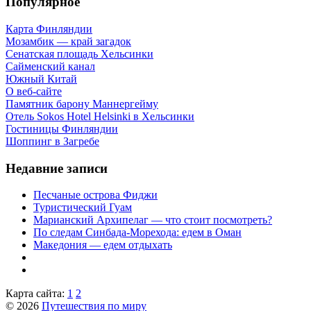
Популярное
Карта Финляндии
Мозамбик — край загадок
Сенатская площадь Хельсинки
Сайменский канал
Южный Китай
О веб-сайте
Памятник барону Маннергейму
Отель Sokos Hotel Helsinki в Хельсинки
Гостиницы Финляндии
Шоппинг в Загребе
Недавние записи
Песчаные острова Фиджи
Туристический Гуам
Марианский Архипелаг — что стоит посмотреть?
По следам Синбада-Морехода: едем в Оман
Македония — едем отдыхать
Карта сайта:
1
2
© 2026
Путешествия по миру