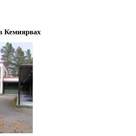
 в Кемиярвах