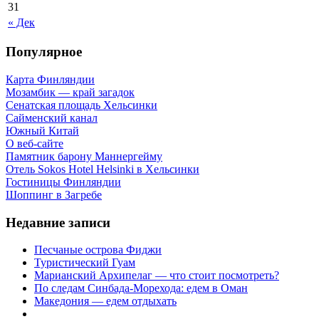
31
« Дек
Популярное
Карта Финляндии
Мозамбик — край загадок
Сенатская площадь Хельсинки
Сайменский канал
Южный Китай
О веб-сайте
Памятник барону Маннергейму
Отель Sokos Hotel Helsinki в Хельсинки
Гостиницы Финляндии
Шоппинг в Загребе
Недавние записи
Песчаные острова Фиджи
Туристический Гуам
Марианский Архипелаг — что стоит посмотреть?
По следам Синбада-Морехода: едем в Оман
Македония — едем отдыхать