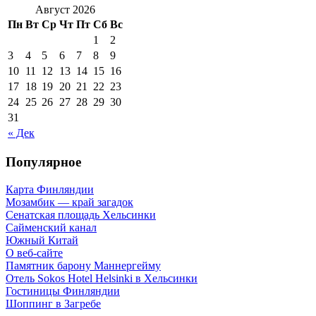
Август 2026
Пн
Вт
Ср
Чт
Пт
Сб
Вс
1
2
3
4
5
6
7
8
9
10
11
12
13
14
15
16
17
18
19
20
21
22
23
24
25
26
27
28
29
30
31
« Дек
Популярное
Карта Финляндии
Мозамбик — край загадок
Сенатская площадь Хельсинки
Сайменский канал
Южный Китай
О веб-сайте
Памятник барону Маннергейму
Отель Sokos Hotel Helsinki в Хельсинки
Гостиницы Финляндии
Шоппинг в Загребе