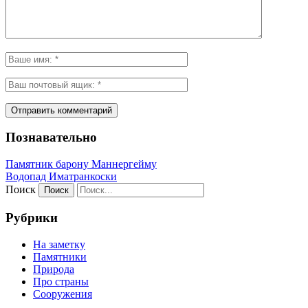
Познавательно
Памятник барону Маннергейму
Водопад Иматранкоски
Поиск
Рубрики
На заметку
Памятники
Природа
Про страны
Сооружения