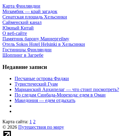
Карта Финляндии
Мозамбик — край загадок
Сенатская площадь Хельсинки
Сайменский канал
Южный Китай
О веб-сайте
Памятник барону Маннергейму
Отель Sokos Hotel Helsinki в Хельсинки
Гостиницы Финляндии
Шоппинг в Загребе
Недавние записи
Песчаные острова Фиджи
Туристический Гуам
Марианский Архипелаг — что стоит посмотреть?
По следам Синбада-Морехода: едем в Оман
Македония — едем отдыхать
Карта сайта:
1
2
© 2026
Путешествия по миру