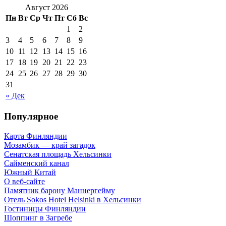
Август 2026
Пн
Вт
Ср
Чт
Пт
Сб
Вс
1
2
3
4
5
6
7
8
9
10
11
12
13
14
15
16
17
18
19
20
21
22
23
24
25
26
27
28
29
30
31
« Дек
Популярное
Карта Финляндии
Мозамбик — край загадок
Сенатская площадь Хельсинки
Сайменский канал
Южный Китай
О веб-сайте
Памятник барону Маннергейму
Отель Sokos Hotel Helsinki в Хельсинки
Гостиницы Финляндии
Шоппинг в Загребе