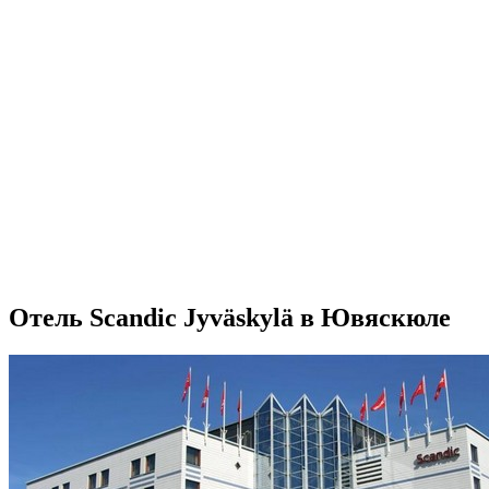
Отель Scandic Jyväskylä в Ювяскюле