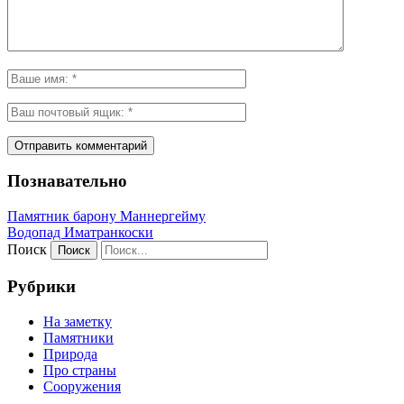
Познавательно
Памятник барону Маннергейму
Водопад Иматранкоски
Поиск
Рубрики
На заметку
Памятники
Природа
Про страны
Сооружения