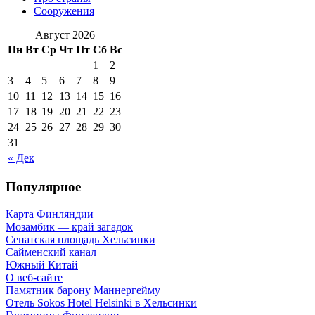
Сооружения
Август 2026
Пн
Вт
Ср
Чт
Пт
Сб
Вс
1
2
3
4
5
6
7
8
9
10
11
12
13
14
15
16
17
18
19
20
21
22
23
24
25
26
27
28
29
30
31
« Дек
Популярное
Карта Финляндии
Мозамбик — край загадок
Сенатская площадь Хельсинки
Сайменский канал
Южный Китай
О веб-сайте
Памятник барону Маннергейму
Отель Sokos Hotel Helsinki в Хельсинки