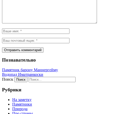
Познавательно
Памятник барону Маннергейму
Водопад Иматранкоски
Поиск
Рубрики
На заметку
Памятники
Природа
Про страны