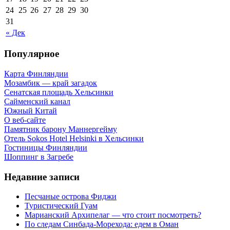
24
25
26
27
28
29
30
31
« Дек
Популярное
Карта Финляндии
Мозамбик — край загадок
Сенатская площадь Хельсинки
Сайменский канал
Южный Китай
О веб-сайте
Памятник барону Маннергейму
Отель Sokos Hotel Helsinki в Хельсинки
Гостиницы Финляндии
Шоппинг в Загребе
Недавние записи
Песчаные острова Фиджи
Туристический Гуам
Марианский Архипелаг — что стоит посмотреть?
По следам Синбада-Морехода: едем в Оман