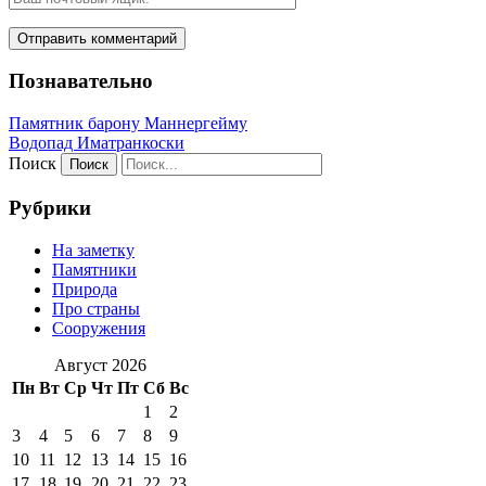
Познавательно
Памятник барону Маннергейму
Водопад Иматранкоски
Поиск
Рубрики
На заметку
Памятники
Природа
Про страны
Сооружения
Август 2026
Пн
Вт
Ср
Чт
Пт
Сб
Вс
1
2
3
4
5
6
7
8
9
10
11
12
13
14
15
16
17
18
19
20
21
22
23