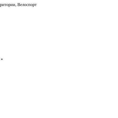
рритории, Велоспорт
ы
*