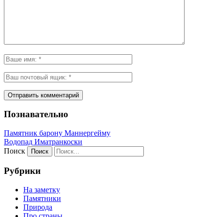
Познавательно
Памятник барону Маннергейму
Водопад Иматранкоски
Поиск
Рубрики
На заметку
Памятники
Природа
Про страны