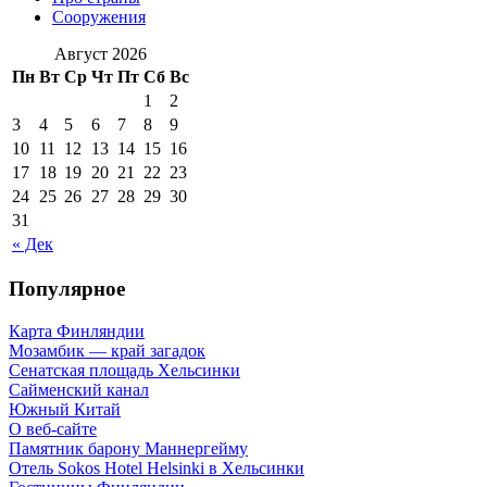
Сооружения
Август 2026
Пн
Вт
Ср
Чт
Пт
Сб
Вс
1
2
3
4
5
6
7
8
9
10
11
12
13
14
15
16
17
18
19
20
21
22
23
24
25
26
27
28
29
30
31
« Дек
Популярное
Карта Финляндии
Мозамбик — край загадок
Сенатская площадь Хельсинки
Сайменский канал
Южный Китай
О веб-сайте
Памятник барону Маннергейму
Отель Sokos Hotel Helsinki в Хельсинки