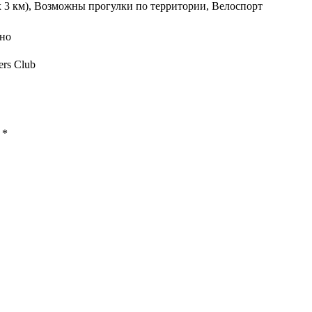
х 3 км), Возможны прогулки по территории, Велоспорт
тно
ers Club
ы
*