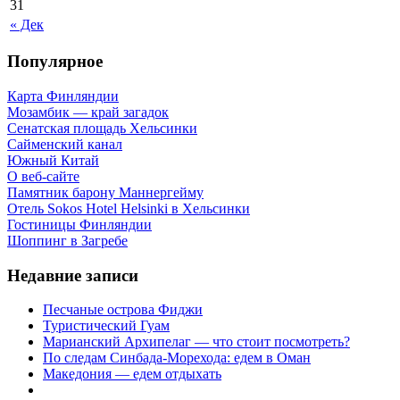
31
« Дек
Популярное
Карта Финляндии
Мозамбик — край загадок
Сенатская площадь Хельсинки
Сайменский канал
Южный Китай
О веб-сайте
Памятник барону Маннергейму
Отель Sokos Hotel Helsinki в Хельсинки
Гостиницы Финляндии
Шоппинг в Загребе
Недавние записи
Песчаные острова Фиджи
Туристический Гуам
Марианский Архипелаг — что стоит посмотреть?
По следам Синбада-Морехода: едем в Оман
Македония — едем отдыхать