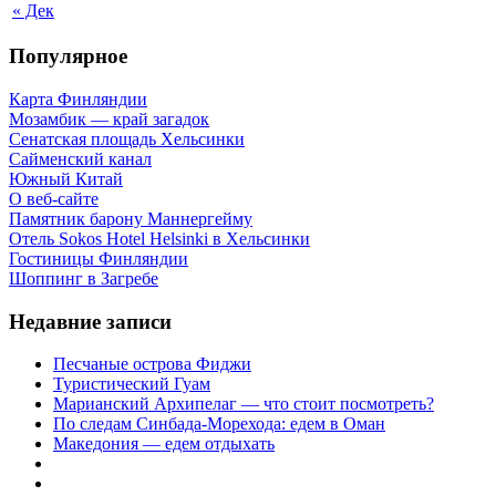
« Дек
Популярное
Карта Финляндии
Мозамбик — край загадок
Сенатская площадь Хельсинки
Сайменский канал
Южный Китай
О веб-сайте
Памятник барону Маннергейму
Отель Sokos Hotel Helsinki в Хельсинки
Гостиницы Финляндии
Шоппинг в Загребе
Недавние записи
Песчаные острова Фиджи
Туристический Гуам
Марианский Архипелаг — что стоит посмотреть?
По следам Синбада-Морехода: едем в Оман
Македония — едем отдыхать