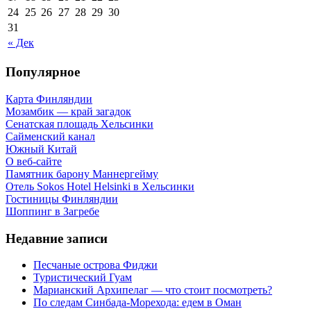
24
25
26
27
28
29
30
31
« Дек
Популярное
Карта Финляндии
Мозамбик — край загадок
Сенатская площадь Хельсинки
Сайменский канал
Южный Китай
О веб-сайте
Памятник барону Маннергейму
Отель Sokos Hotel Helsinki в Хельсинки
Гостиницы Финляндии
Шоппинг в Загребе
Недавние записи
Песчаные острова Фиджи
Туристический Гуам
Марианский Архипелаг — что стоит посмотреть?
По следам Синбада-Морехода: едем в Оман