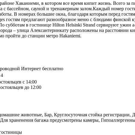
 районе Хаканиеми, в котором все время кипит жизнь. Всего за п
 с бассейном, сауной и тренажерным залом.Каждый номер гостин
боты. В номерах большие окна, благодаря которым перед гостями
es гостям предлагают разнообразное меню с блюдами финской к
 По субботам в гостинице Hilton Helsinki Strand сервируют ужи
орода – улица Алексантеринкату расположены на расстоянии килом
о пройти до станции метро Hakaniemi.
спроводной Интернет бесплатно
 4
остояльцев с 14:00
остояльцев до 12:00
домашние животные, Бар, Круглосуточная стойка регистрации, Д
, Для храненения багажа предусмотрены камеры, Гипоаллергенны
 гостиницы