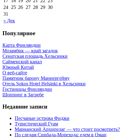
17
18
19
20
21
22
23
24
25
26
27
28
29
30
31
« Дек
Популярное
Карта Финляндии
Мозамбик — край загадок
Сенатская площадь Хельсинки
Сайменский канал
Южный Китай
О веб-сайте
Памятник барону Маннергейму
Отель Sokos Hotel Helsinki в Хельсинки
Гостиницы Финляндии
Шоппинг в Загребе
Недавние записи
Песчаные острова Фиджи
Туристический Гуам
Марианский Архипелаг — что стоит посмотреть?
По следам Синбада-Морехода: едем в Оман