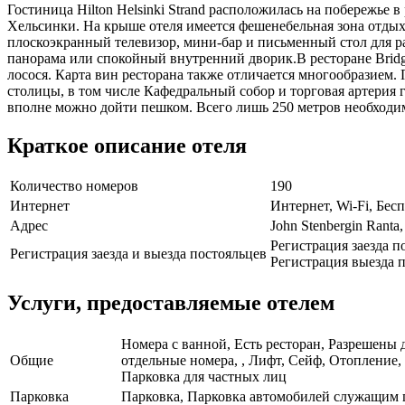
Гостиница Hilton Helsinki Strand расположилась на побережье в
Хельсинки. На крыше отеля имеется фешенебельная зона отдыха
плоскоэкранный телевизор, мини-бар и письменный стол для ра
панорама или спокойный внутренний дворик.В ресторане Bridg
лосося. Карта вин ресторана также отличается многообразием.
столицы, в том числе Кафедральный собор и торговая артерия г
вполне можно дойти пешком. Всего лишь 250 метров необходим
Краткое описание отеля
Количество номеров
190
Интернет
Интернет, Wi-Fi, Бе
Адрес
John Stenbergin Ranta,
Регистрация заезда п
Регистрация заезда и выезда постояльцев
Регистрация выезда п
Услуги, предоставляемые отелем
Номера с ванной, Есть ресторан, Разрешены 
Общие
отдельные номера, , Лифт, Сейф, Отопление
Парковка для частных лиц
Парковка
Парковка, Парковка автомобилей служащим