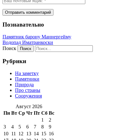
Познавательно
Памятник барону Маннергейму
Водопад Иматранкоски
Поиск
Рубрики
На заметку
Памятники
Природа
Про страны
Сооружения
Август 2026
Пн
Вт
Ср
Чт
Пт
Сб
Вс
1
2
3
4
5
6
7
8
9
10
11
12
13
14
15
16