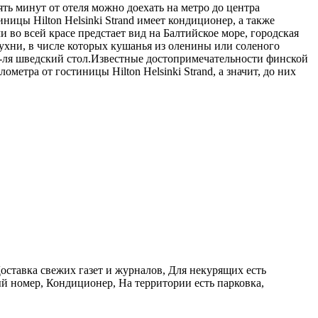
ять минут от отеля можно доехать на метро до центра
ицы Hilton Helsinki Strand имеет кондиционер, а также
 во всей красе предстает вид на Балтийское море, городская
ухни, в числе которых кушанья из оленины или соленого
н а-ля шведский стол.Известные достопримечательности финской
етра от гостиницы Hilton Helsinki Strand, а значит, до них
оставка свежих газет и журналов, Для некурящих есть
й номер, Кондиционер, На территории есть парковка,