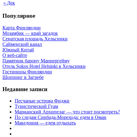
« Дек
Популярное
Карта Финляндии
Мозамбик — край загадок
Сенатская площадь Хельсинки
Сайменский канал
Южный Китай
О веб-сайте
Памятник барону Маннергейму
Отель Sokos Hotel Helsinki в Хельсинки
Гостиницы Финляндии
Шоппинг в Загребе
Недавние записи
Песчаные острова Фиджи
Туристический Гуам
Марианский Архипелаг — что стоит посмотреть?
По следам Синбада-Морехода: едем в Оман
Македония — едем отдыхать