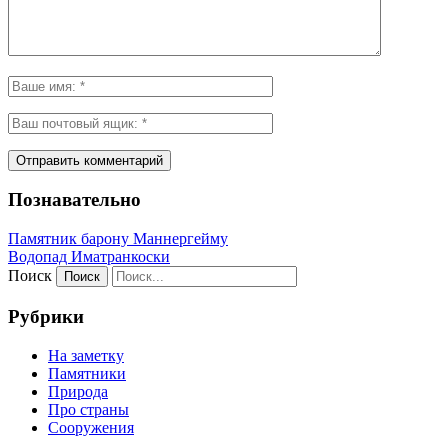
Познавательно
Памятник барону Маннергейму
Водопад Иматранкоски
Поиск
Рубрики
На заметку
Памятники
Природа
Про страны
Сооружения