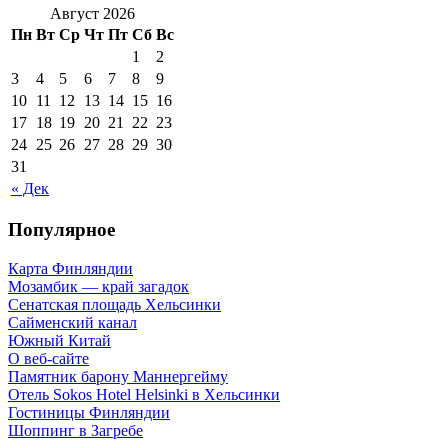
Август 2026
Пн
Вт
Ср
Чт
Пт
Сб
Вс
1
2
3
4
5
6
7
8
9
10
11
12
13
14
15
16
17
18
19
20
21
22
23
24
25
26
27
28
29
30
31
« Дек
Популярное
Карта Финляндии
Мозамбик — край загадок
Сенатская площадь Хельсинки
Сайменский канал
Южный Китай
О веб-сайте
Памятник барону Маннергейму
Отель Sokos Hotel Helsinki в Хельсинки
Гостиницы Финляндии
Шоппинг в Загребе