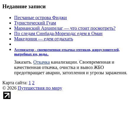
Недавние записи
Песчаные острова Фиджи
Туристический Гуам
Марианский Архипелаг — что стоит посмотреть?
По следам Синбада-Морехода: едем в Оман
Македония — едем отдыхать
Ассенизатор - своевременная откачка септиков, жироуловителей,
выгребных ям, воды..
Заказать.
Откачка
канализации. Своевременная и
качественная откачка, очистка и вывоз ЖБО
предотвращает аварии, затопления и угрозы заражения.
Карта сайта:
1
2
© 2026
Путешествия по миру