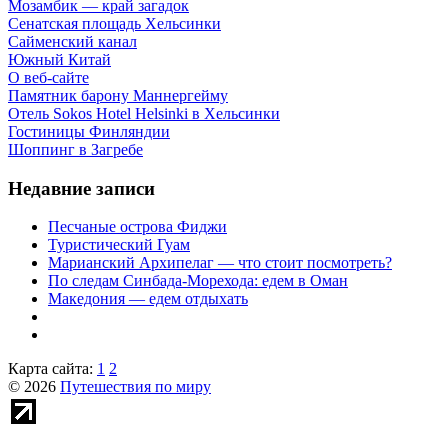
Мозамбик — край загадок
Сенатская площадь Хельсинки
Сайменский канал
Южный Китай
О веб-сайте
Памятник барону Маннергейму
Отель Sokos Hotel Helsinki в Хельсинки
Гостиницы Финляндии
Шоппинг в Загребе
Недавние записи
Песчаные острова Фиджи
Туристический Гуам
Марианский Архипелаг — что стоит посмотреть?
По следам Синбада-Морехода: едем в Оман
Македония — едем отдыхать
Карта сайта:
1
2
© 2026
Путешествия по миру