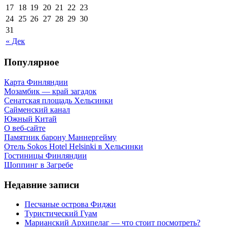
17
18
19
20
21
22
23
24
25
26
27
28
29
30
31
« Дек
Популярное
Карта Финляндии
Мозамбик — край загадок
Сенатская площадь Хельсинки
Сайменский канал
Южный Китай
О веб-сайте
Памятник барону Маннергейму
Отель Sokos Hotel Helsinki в Хельсинки
Гостиницы Финляндии
Шоппинг в Загребе
Недавние записи
Песчаные острова Фиджи
Туристический Гуам
Марианский Архипелаг — что стоит посмотреть?