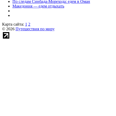
По следам Синбада-Морехода: едем в Оман
Македония — едем отдыхать
Карта сайта:
1
2
© 2026
Путешествия по миру