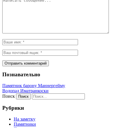
Познавательно
Памятник барону Маннергейму
Водопад Иматранкоски
Поиск
Рубрики
На заметку
Памятники