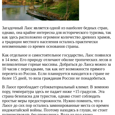
Загадочный Лаос является одной из наиболее бедных стран,
однако, она крайне интересна для исторического туризма, так
как здесь расположено огромное количество древних храмов,
а традиции местного населения остались практически
неизменными со времен основания страны
.
Как отдельное и самостоятельное государство, Лаос появился
в 14 веке. Его природу отличают обилие тропических лесов и
великолепные горные массивы. Добраться до Лаоса можно за
10 часов с пересадками, так как нет возможности прямого
перелета из России. Если планируется находится в стране не
более 15 дней, то виза гражданам России не понадобиться.
В Лаосе преобладает субэкваториальный климат. В зимнюю
пору, температура здесь не падает ниже +15 градусов. Эта
страна безопасна для туристов, однако стоит соблюдать
простые меры предосторожности. Нужно помнить, что в
Лаосе до сих пор остались заминированные места со времен
индокитайской войны. Поэтому находясь в глуши, не стоит
путешествовать без проводника. Вода из под крана