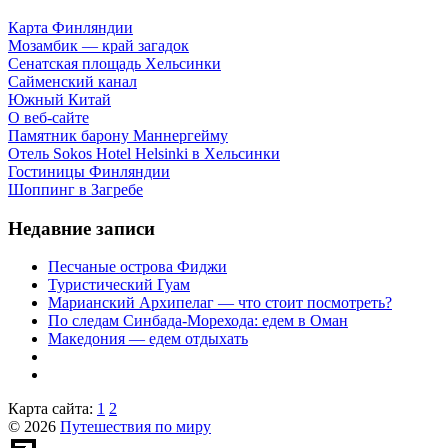
Карта Финляндии
Мозамбик — край загадок
Сенатская площадь Хельсинки
Сайменский канал
Южный Китай
О веб-сайте
Памятник барону Маннергейму
Отель Sokos Hotel Helsinki в Хельсинки
Гостиницы Финляндии
Шоппинг в Загребе
Недавние записи
Песчаные острова Фиджи
Туристический Гуам
Марианский Архипелаг — что стоит посмотреть?
По следам Синбада-Морехода: едем в Оман
Македония — едем отдыхать
Карта сайта:
1
2
© 2026
Путешествия по миру