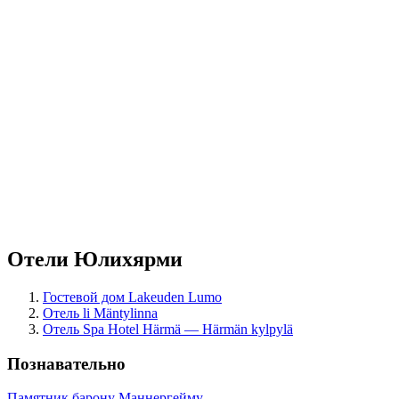
Отели Юлихярми
Гостевой дом Lakeuden Lumo
Отель li Mäntylinna
Отель Spa Hotel Härmä — Härmän kylpylä
Познавательно
Памятник барону Маннергейму