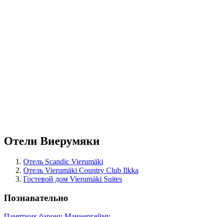
Отели Виерумяки
Отель Scandic Vierumäki
Отель Vierumäki Country Club Ilkka
Гостевой дом Vierumäki Suites
Познавательно
Памятник барону Маннергейму