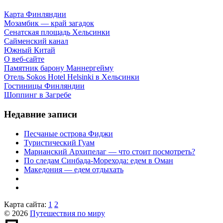
Карта Финляндии
Мозамбик — край загадок
Сенатская площадь Хельсинки
Сайменский канал
Южный Китай
О веб-сайте
Памятник барону Маннергейму
Отель Sokos Hotel Helsinki в Хельсинки
Гостиницы Финляндии
Шоппинг в Загребе
Недавние записи
Песчаные острова Фиджи
Туристический Гуам
Марианский Архипелаг — что стоит посмотреть?
По следам Синбада-Морехода: едем в Оман
Македония — едем отдыхать
Карта сайта:
1
2
© 2026
Путешествия по миру