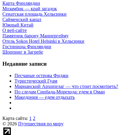
Карта Финляндии
Мозамбик — край загадок
Сенатская площадь Хельсинки
Сайменский канал
Южный Китай
О веб-сайте
Памятник барону Маннергейму
Отель Sokos Hotel Helsinki в Хельсинки
Гостиницы Финляндии
Шоппинг в Загребе
Недавние записи
Песчаные острова Фиджи
Туристический Гуам
Марианский Архипелаг — что стоит посмотреть?
По следам Синбада-Морехода: едем в Оман
Македония — едем отдыхать
Карта сайта:
1
2
© 2026
Путешествия по миру