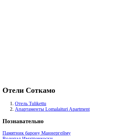
Отели Соткамо
Отель Tulikettu
Апартаменты Lomalaituri Apartment
Познавательно
Памятник барону Маннергейму
Водопад Иматранкоски