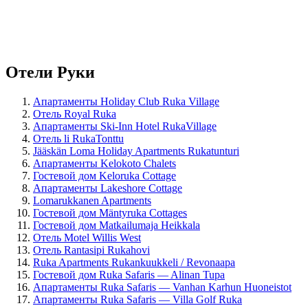
Отели Руки
Апартаменты Holiday Club Ruka Village
Отель Royal Ruka
Апартаменты Ski-Inn Hotel RukaVillage
Отель li RukaTonttu
Jääskän Loma Holiday Apartments Rukatunturi
Апартаменты Kelokoto Chalets
Гостевой дом Keloruka Cottage
Апартаменты Lakeshore Cottage
Lomarukkanen Apartments
Гостевой дом Mäntyruka Cottages
Гостевой дом Matkailumaja Heikkala
Отель Motel Willis West
Отель Rantasipi Rukahovi
Ruka Apartments Rukankuukkeli / Revonaapa
Гостевой дом Ruka Safaris — Alinan Tupa
Апартаменты Ruka Safaris — Vanhan Karhun Huoneistot
Апартаменты Ruka Safaris — Villa Golf Ruka