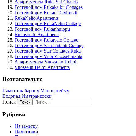
Апартаменты Ruka Ski Chalets
Гостевой дом Rukakaiku Cottages
Гостевой дом Rukan Talvihovit
RukaNeliö Apartments
Гостевой дом RukaNeliö Cottage
Гостевой дом Rukanhuippu
Rukasoihtu Apartments
Гостевой дом Rukavalo Cottage
Гостевой дом Saaruantähti Cottage
Гостевой дом Star Cottages Ruka
Гостевой дом Villa Vuosselinranta
Апартаменты Vuosselin Helmi
Vuosselin Helmi Apartments
Познавательно
Памятник барону Маннергейму
Водопад Иматранкоски
Поиск
Рубрики
На заметку
Памятники