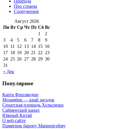
Природа
Про страны
Сооружения
Август 2026
Пн
Вт
Ср
Чт
Пт
Сб
Вс
1
2
3
4
5
6
7
8
9
10
11
12
13
14
15
16
17
18
19
20
21
22
23
24
25
26
27
28
29
30
31
« Дек
Популярное
Карта Финляндии
Мозамбик — край загадок
Сенатская площадь Хельсинки
Сайменский канал
Южный Китай
О веб-сайте
Памятник барону Маннергейму