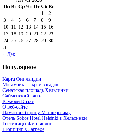
Пн
Вт
Ср
Чт
Пт
Сб
Вс
1
2
3
4
5
6
7
8
9
10
11
12
13
14
15
16
17
18
19
20
21
22
23
24
25
26
27
28
29
30
31
« Дек
Популярное
Карта Финляндии
Мозамбик — край загадок
Сенатская площадь Хельсинки
Сайменский канал
Южный Китай
О веб-сайте
Памятник барону Маннергейму
Отель Sokos Hotel Helsinki в Хельсинки
Гостиницы Финляндии
Шоппинг в Загребе