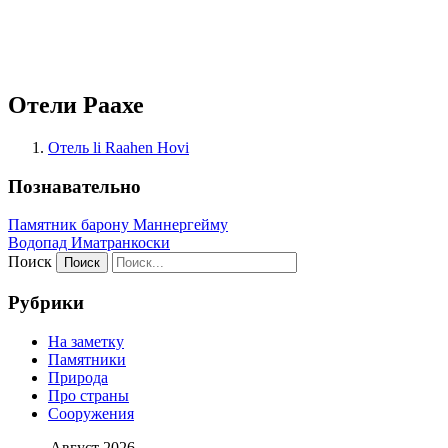
Отели Раахе
Отель li Raahen Hovi
Познавательно
Памятник барону Маннергейму
Водопад Иматранкоски
Поиск
Рубрики
На заметку
Памятники
Природа
Про страны
Сооружения
Август 2026