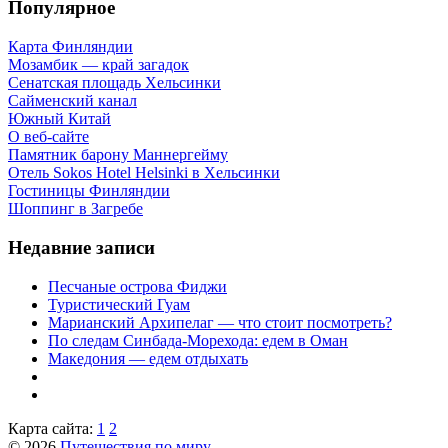
Популярное
Карта Финляндии
Мозамбик — край загадок
Сенатская площадь Хельсинки
Сайменский канал
Южный Китай
О веб-сайте
Памятник барону Маннергейму
Отель Sokos Hotel Helsinki в Хельсинки
Гостиницы Финляндии
Шоппинг в Загребе
Недавние записи
Песчаные острова Фиджи
Туристический Гуам
Марианский Архипелаг — что стоит посмотреть?
По следам Синбада-Морехода: едем в Оман
Македония — едем отдыхать
Карта сайта:
1
2
© 2026
Путешествия по миру